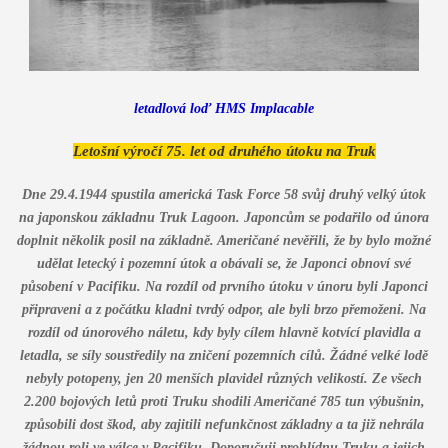
letadlová loď HMS Implacable
Letošní výročí 75. let od druhého útoku na Truk
Dne 29.4.1944 spustila americká Task Force 58 svůj druhý velký útok
na japonskou základnu Truk Lagoon. Japoncům se podařilo od února
doplnit několik posil na základně. Američané nevěřili, že by bylo možné
udělat letecký i pozemní útok a obávali se, že Japonci obnoví své
působení v Pacifiku. Na rozdíl od prvního útoku v únoru byli Japonci
připraveni a z počátku kladni tvrdý odpor, ale byli brzo přemoženi. Na
rozdíl od únorového náletu, kdy byly cílem hlavně kotvící plavidla a
letadla, se síly soustředily na zničení pozemních cílů. Žádné velké lodě
nebyly potopeny, jen 20 menších plavidel různých velikostí. Ze všech
2.200 bojových letů proti Truku shodili Američané 785 tun výbušnin,
způsobili dost škod, aby zajitili nefunkčnost základny a ta již nehrála
žádnou roli ve válce v Pacifiku. Doporučuji prohlídnu Truku a jejich