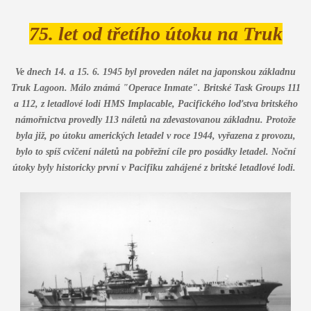
75. let od třetího útoku na Truk
Ve dnech 14. a 15. 6. 1945 byl proveden nálet na japonskou základnu
Truk Lagoon. Málo známá "Operace Inmate". Britské Task Groups 111
a 112, z letadlové lodi HMS Implacable, Pacifického loďstva britského
námořnictva provedly 113 náletů na zdevastovanou základnu. Protože
byla již, po útoku amerických letadel v roce 1944, vyřazena z provozu,
bylo to spíš cvičení náletů na pobřežní cíle pro posádky letadel. Noční
útoky byly historicky první v Pacifiku zahájené z britské letadlové lodi.