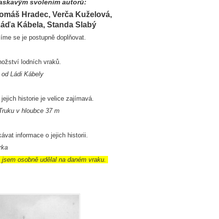
 laskavým svolením autorů:
 Tomáš Hradec, Verča Kuželová,
 Láďa Kábela, Standa Slabý
íme se je postupně doplňovat.
žství lodních vraků.
 od Ládi Kábely
jejich historie je velice zajímavá.
Truku v hloubce 37 m
vat informace o jejich historii.
rka
ré jsem osobně udělal na daném vraku.