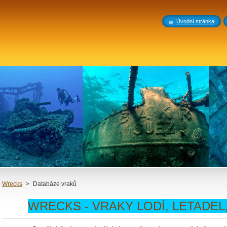
Úvodní stránka
Wrecks
>
Databáze vraků
WRECKS - VRAKY LODÍ, LETADEL,