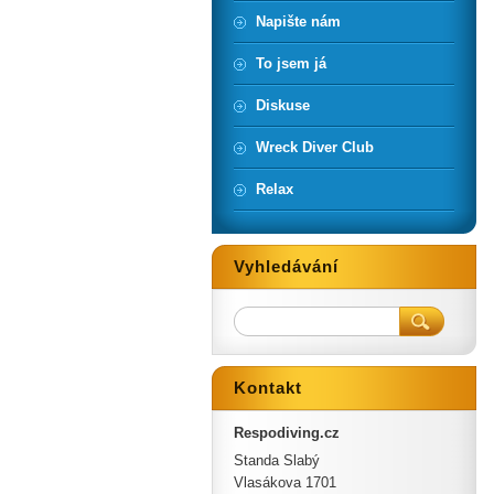
Napište nám
To jsem já
Diskuse
Wreck Diver Club
Relax
Vyhledávání
Kontakt
Respodiving.cz
Standa Slabý
Vlasákova 1701