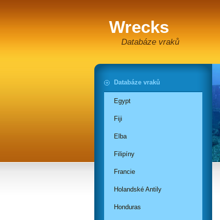
Wrecks
Databáze vraků
Databáze vraků
Egypt
Fiji
Elba
Filipíny
Francie
Holandské Antily
Honduras