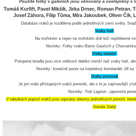
Použité fotky v galeriích jsou věnovány a uveřejněny s
Tomáš Kurfiřt, Pavel Mikšík, Jirka Drnec, Roman Petran,
Josef Záhora, Filip Tůma, Míra Jakoubek, Oliver Čík,
Databáze vraků je rozdělena podle jednotlivých zemí světa. Snaž
Vraky lodí
Na mořském a nejen na mořském dně leží nepřeberné mno
Novinky: Fotky vraku Baron Gautsch z Chorvatska
Vraky letadel
Potopená letadla jsou sice velikostí daleko menší než vraky lodí, ale 
Novinky: konečně ponor na torpédový bombardér Jill na 
Vraky ponorek
Je jen málo přístupných vraků ponorek, ale o to je zajímavější získá
Novinky: Truk Lagoon - japonská pono
V tabulkách popisů vraků jsou napsány datumy jednotlivých ponorů, kte
Standa Slabý