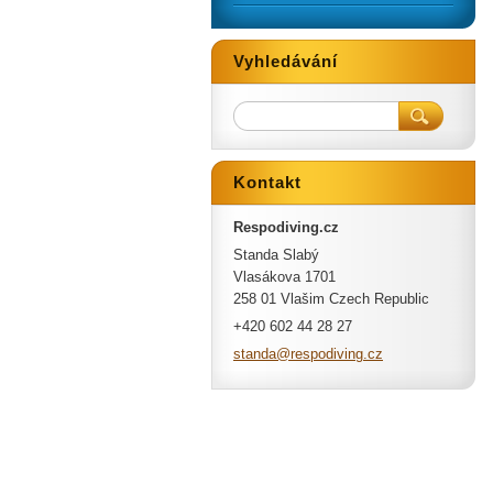
Vyhledávání
Kontakt
Respodiving.cz
Standa Slabý
Vlasákova 1701
258 01 Vlašim Czech Republic
+420 602 44 28 27
standa@r
espodivi
ng.cz