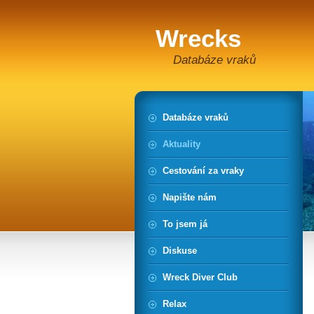
Wrecks
Databáze vraků
Databáze vraků
Aktuality
Cestování za vraky
Napište nám
To jsem já
Diskuse
Wreck Diver Club
Relax