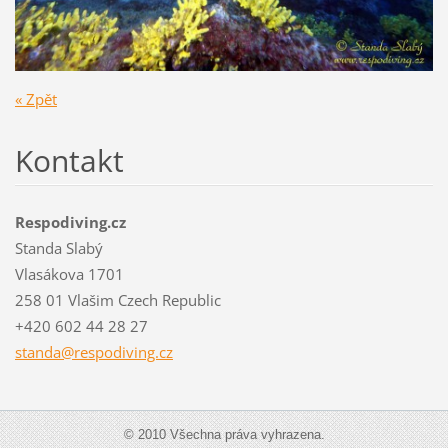
« Zpět
Kontakt
Respodiving.cz
Standa Slabý
Vlasákova 1701
258 01 Vlašim Czech Republic
+420 602 44 28 27
standa@r
espodivi
ng.cz
© 2010 Všechna práva vyhrazena.