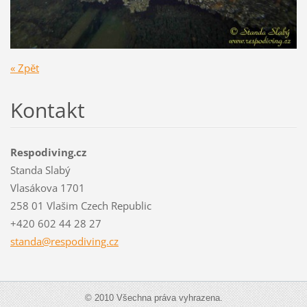
« Zpět
Kontakt
Respodiving.cz
Standa Slabý
Vlasákova 1701
258 01 Vlašim Czech Republic
+420 602 44 28 27
standa@r
espodivi
ng.cz
© 2010 Všechna práva vyhrazena.