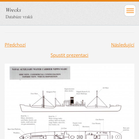
Wrecks
Databáze vraků
Předchozí
Následující
Spustit prezentaci