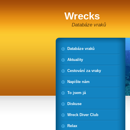
Wrecks
Databáze vraků
Databáze vraků
Aktuality
Cestování za vraky
Napište nám
To jsem já
Diskuse
Wreck Diver Club
Relax