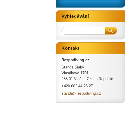
Vyhledávání
Kontakt
Respodiving.cz
Standa Slabý
Vlasákova 1701
258 01 Vlašim Czech Republic
+420 602 44 28 27
standa@r
espodivi
ng.cz