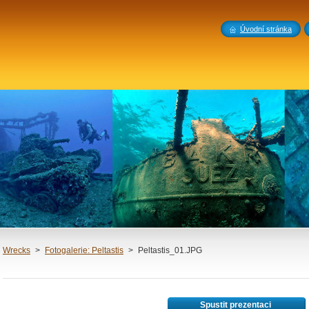
Úvodní stránka
Wrecks
>
Fotogalerie: Peltastis
>
Peltastis_01.JPG
Spustit prezentaci