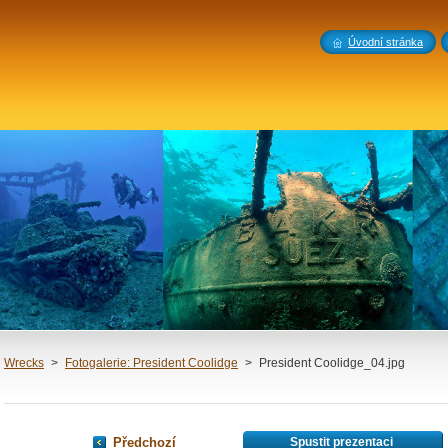
Úvodní stránka
Wrecks
>
Fotogalerie: President Coolidge
>
President Coolidge_04.jpg
Předchozí
Spustit prezentaci