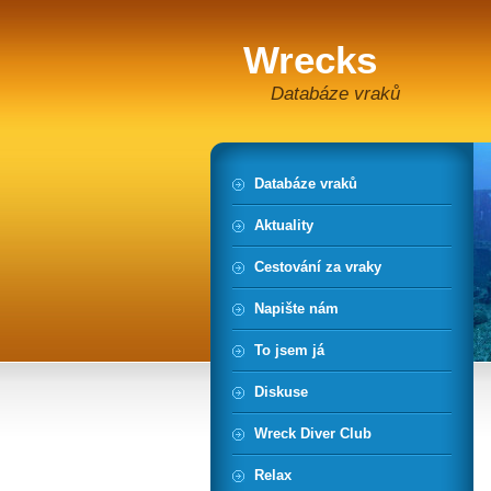
Wrecks
Databáze vraků
Databáze vraků
Aktuality
Cestování za vraky
Napište nám
To jsem já
Diskuse
Wreck Diver Club
Relax