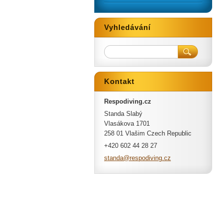
Vyhledávání
Kontakt
Respodiving.cz
Standa Slabý
Vlasákova 1701
258 01 Vlašim Czech Republic
+420 602 44 28 27
standa@r
espodivi
ng.cz