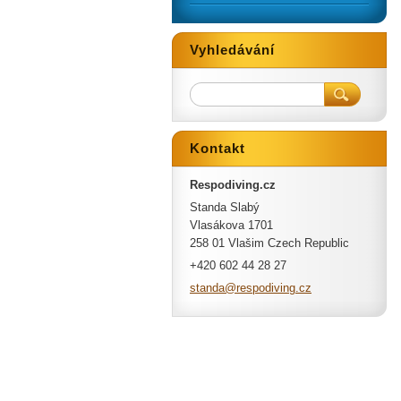
Vyhledávání
Kontakt
Respodiving.cz
Standa Slabý
Vlasákova 1701
258 01 Vlašim Czech Republic
+420 602 44 28 27
standa@r
espodivi
ng.cz