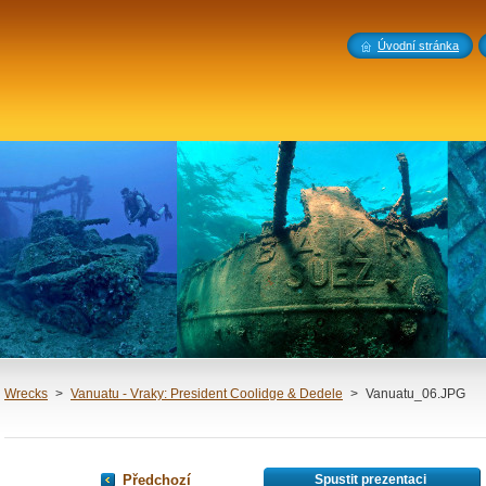
Úvodní stránka
Wrecks
>
Vanuatu - Vraky: President Coolidge & Dedele
>
Vanuatu_06.JPG
Předchozí
Spustit prezentaci