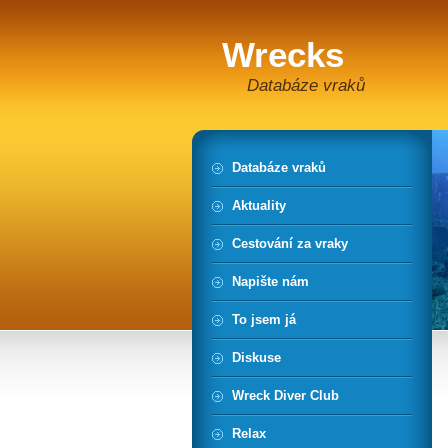
Wrecks
Databáze vraků
Databáze vraků
Aktuality
Cestování za vraky
Napište nám
To jsem já
Diskuse
Wreck Diver Club
Relax