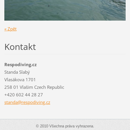
« Zpět
Kontakt
Respodiving.cz
Standa Slabý
Vlasákova 1701
258 01 Vlašim Czech Republic
+420 602 44 28 27
standa@r
espodivi
ng.cz
© 2010 Všechna práva vyhrazena.