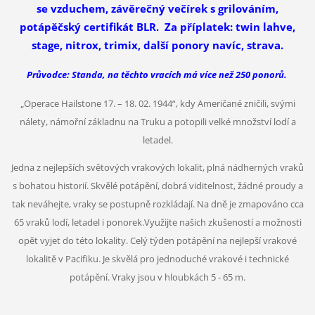
se vzduchem, závěrečný večírek s grilováním,
potápěčský certifikát BLR. Za příplatek: twin lahve,
stage, nitrox, trimix, další ponory navíc, strava.
Průvodce: Standa, na těchto vracích má více než 250 ponorů.
„Operace Hailstone 17. – 18. 02. 1944“, kdy Američané zničili, svými
nálety, námořní základnu na Truku a potopili velké množství lodí a
letadel.
Jedna z nejlepších světových vrakových lokalit, plná nádherných vraků
s bohatou historií. Skvělé potápění, dobrá viditelnost, žádné proudy a
tak neváhejte, vraky se postupně rozkládají. Na dně je zmapováno cca
65 vraků lodí, letadel i ponorek.Využijte našich zkušeností a možnosti
opět vyjet do této lokality.
Celý týden potápění na nejlepší vrakové
lokalitě v Pacifiku. Je skvělá pro jednoduché vrakové i technické
potápění. Vraky jsou v hloubkách 5 - 65 m.