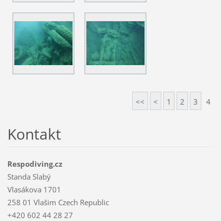
<<
<
1
2
3
4
Kontakt
Respodiving.cz
Standa Slabý
Vlasákova 1701
258 01 Vlašim Czech Republic
+420 602 44 28 27