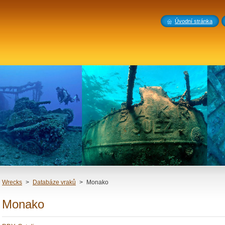
Úvodní stránka
Wrecks
>
Databáze vraků
>
Monako
Monako