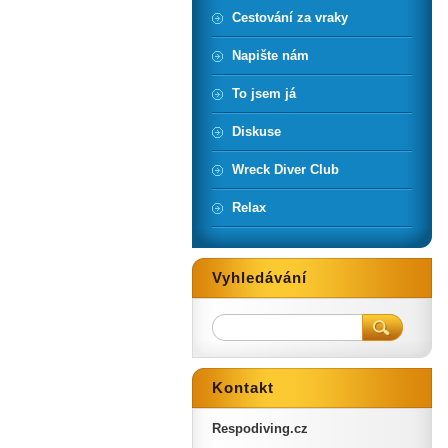
Cestování za vraky
Napište nám
To jsem já
Diskuse
Wreck Diver Club
Relax
Vyhledávání
Kontakt
Respodiving.cz