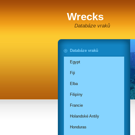
Wrecks
Databáze vraků
Databáze vraků
Egypt
Fiji
Elba
Filipíny
Francie
Holandské Antily
Honduras