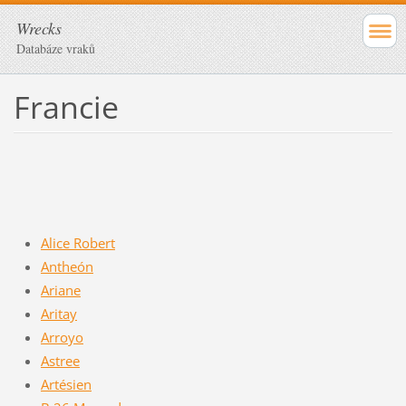
Wrecks
Databáze vraků
Francie
Alice Robert
Antheón
Ariane
Aritay
Arroyo
Astree
Artésien