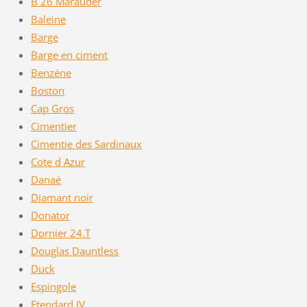
B 26 Marauder
Baleine
Barge
Barge en ciment
Benzéne
Boston
Cap Gros
Cimentier
Cimentie des Sardinaux
Cote d Azur
Danaé
Diamant noir
Donator
Dornier 24.T
Douglas Dauntless
Duck
Espingole
Etendard IV