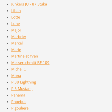
Junkers JU - 87 Stuka
Liban
Lotte
Lune
Major
Marbrier
Marcel
Marie
Martine et Yvan
Messerschmitt BF 109
Michel C
Mona
P 38 Lightning
P 5 Mustang
Panama
Phoebus
Pigouliere