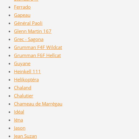
Ferrado
Gapeau
Général Paoli
Glenn Martin 167
Grec - Sagona
Grumman F4F Wildcat
Grumman F6F Hellcat
Guyane
Heinkell 111
Helikoptéra
Chaland
Chalutier
Chameau de Marrégau
Idéal
Iéna
Jason
Jean Suzan