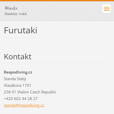
Wrecks
Databáze vraků
Furutaki
Kontakt
Respodiving.cz
Standa Slabý
Vlasákova 1701
258 01 Vlašim Czech Republic
+420 602 44 28 27
standa@r
espodivi
ng.cz