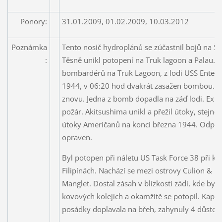
Ponory:
31.01.2009, 01.02.2009, 10.03.2012
Poznámka
Tento nosič hydroplánů se zúčastnil bojů na 
:
Těsně unikl potopení na Truk lagoon a Palau.
bombardérů na Truk Lagoon, z lodi USS Enterpr
1944, v 06:20 hod dvakrát zasažen bombou. 
znovu. Jedna z bomb dopadla na záď lodi. Expl
požár. Akitsushima unikl a přežil útoky, stejně
útoky Američanů na konci března 1944. Odplul 
opraven.
Byl potopen při náletu US Task Force 38 při ko
Filipínách. Nachází se mezi ostrovy Culion & B
Manglet. Dostal zásah v blízkosti zádi, kde byl
kovových kolejích a okamžitě se potopil. Kapit
posádky doplavala na břeh, zahynuly 4 důstojn