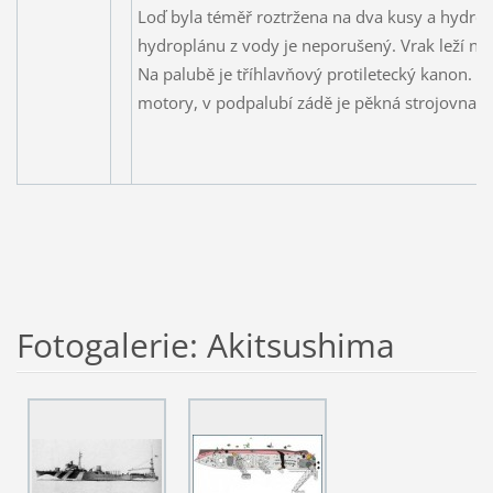
Loď byla téměř roztržena na dva kusy a hydrop
hydroplánu z vody je neporušený. Vrak leží na
Na palubě je tříhlavňový protiletecký kanon. Ve
motory, v podpalubí zádě je pěkná strojovna j
Fotogalerie: Akitsushima