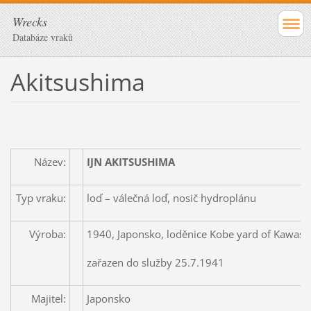
Wrecks
Databáze vraků
Akitsushima
Název:
IJN AKITSUSHIMA
Typ vraku:
loď – válečná loď, nosič hydroplánu
Výroba:
1940, Japonsko, loděnice Kobe yard of Kawas
zařazen do služby 25.7.1941
Majitel:
Japonsko