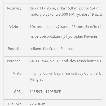
Rozměry:
délka 117,95 m, šířka 15,8 m, ponor 5,4 m, výtl
motory o výkonu 8.000 HP, rychlost 19 uzlů,
Výzbroj:
10x protiletadlový kanon 25 mm, 4x dělo rá
na palubě průzkumný hydroplán Kawanishi H8
Posádka:
celkem členů, cpt. Fujimaki
Potopení:
24.09.1944, v 9:15 hod, dva zásah bombou, le
Místo:
Filipíny, Coron Bay, mezi ostrovy Culion & Bus
Manglet
GPS :
11°
59'N, 119°
58'E
Hloubka:
22 - 36 m