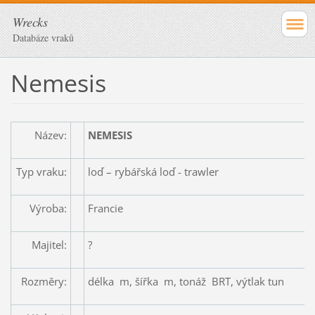
Wrecks
Databáze vraků
Nemesis
Název:
NEMESIS
Typ vraku:
loď – rybářská loď - trawler
Výroba:
Francie
Majitel:
?
Rozměry:
délka m, šířka m, tonáž BRT, výtlak tun