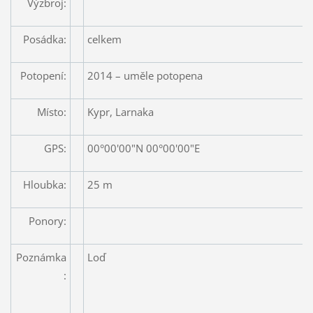
Výzbroj:
Posádka:
celkem
Potopení:
2014 – uměle potopena
Místo:
Kypr, Larnaka
GPS:
00°00'00"N 00°00'00"E
Hloubka:
25 m
Ponory:
Poznámka
Loď
: