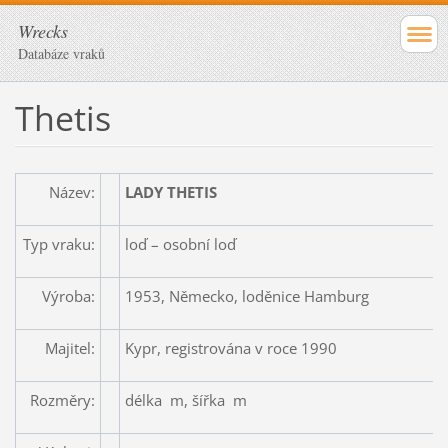
Wrecks
Databáze vraků
Thetis
Název:
LADY THETIS
Typ vraku:
loď – osobní loď
Výroba:
1953, Německo, loděnice Hamburg
Majitel:
Kypr, registrována v roce 1990
Rozměry:
délka m, šířka m