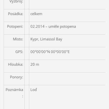
Výzbroj:
Posádka:
celkem
Potopení:
02.2014 – uměle potopena
Místo:
Kypr, Limassol Bay
GPS:
00°00'00"N 00°00'00"E
Hloubka:
20 m
Ponory:
Poznámka
Loď
: