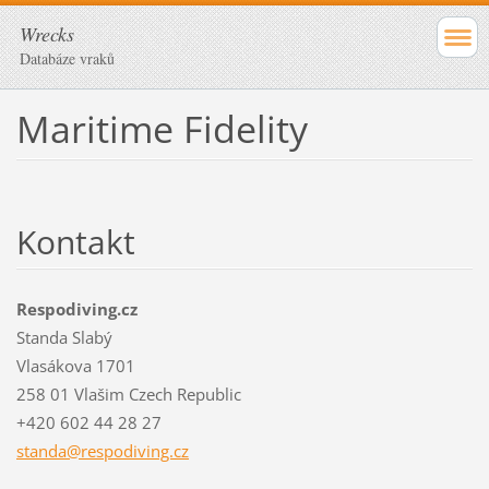
Wrecks
Databáze vraků
Maritime Fidelity
Kontakt
Respodiving.cz
Standa Slabý
Vlasákova 1701
258 01 Vlašim Czech Republic
+420 602 44 28 27
standa@r
espodivi
ng.cz