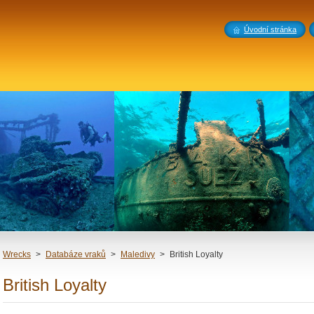
Úvodní stránka
Wrecks
>
Databáze vraků
>
Maledivy
>
British Loyalty
British Loyalty