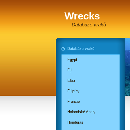
Wrecks
Databáze vraků
Databáze vraků
Egypt
Fiji
Elba
Filipíny
Francie
Holandské Antily
Honduras