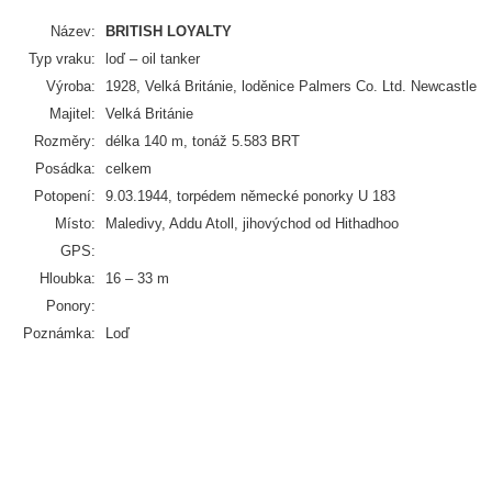
Název:
BRITISH LOYALTY
Typ vraku:
loď – oil tanker
Výroba:
1928, Velká Británie, loděnice Palmers Co. Ltd. Newcastle
Majitel:
Velká Británie
Rozměry:
délka 140 m, tonáž 5.583 BRT
Posádka:
celkem
Potopení:
9.03.1944, torpédem německé ponorky U 183
Místo:
Maledivy, Addu Atoll, jihovýchod od Hithadhoo
GPS:
Hloubka:
16 – 33 m
Ponory:
Poznámka:
Loď