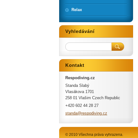
Relax
Vyhledávání
Kontakt
Respodiving.cz
Standa Slabý
Vlasákova 1701
258 01 Vlašim Czech Republic
+420 602 44 28 27
standa@r
espodivi
ng.cz
© 2010 Všechna práva vyhrazena.