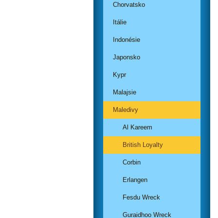
Chorvatsko
Itálie
Indonésie
Japonsko
Kypr
Malajsie
Maledivy
Al Kareem
British Loyalty
Corbin
Erlangen
Fesdu Wreck
Guraidhoo Wreck