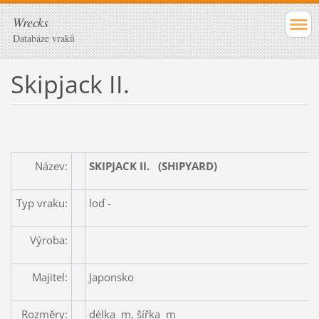
Wrecks
Databáze vraků
Skipjack II.
Název:
SKIPJACK II. (SHIPYARD)
Typ vraku:
loď -
Výroba:
Majitel:
Japonsko
Rozměry:
délka m, šířka m