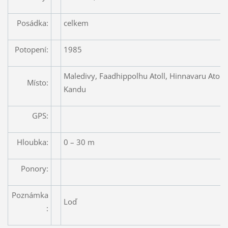
Posádka:
celkem
Potopení:
1985
Maledivy, Faadhippolhu Atoll, Hinnavaru Atoll,
Místo:
Kandu
GPS:
Hloubka:
0 – 30 m
Ponory:
Poznámka
Loď
: