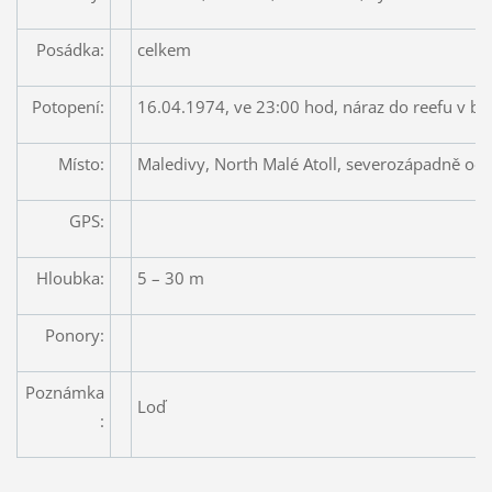
Posádka:
celkem
Potopení:
16.04.1974, ve 23:00 hod, náraz do reefu v bo
Místo:
Maledivy, North Malé Atoll, severozápadně od 
GPS:
Hloubka:
5 – 30 m
Ponory:
Poznámka
Loď
: