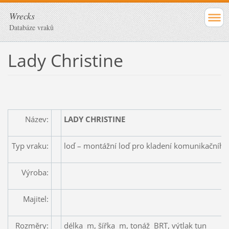
Wrecks
Databáze vraků
Lady Christine
Název:
LADY CHRISTINE
Typ vraku:
loď – montážní loď pro kladení komunikačního
Výroba:
Majitel:
Rozměry:
délka m, šířka m, tonáž BRT, výtlak tun