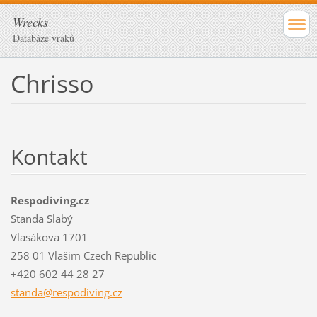
Wrecks
Databáze vraků
Chrisso
Kontakt
Respodiving.cz
Standa Slabý
Vlasákova 1701
258 01 Vlašim Czech Republic
+420 602 44 28 27
standa@r
espodivi
ng.cz