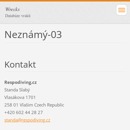
Wrecks
Databáze vraků
Neznámý-03
Kontakt
Respodiving.cz
Standa Slabý
Vlasákova 1701
258 01 Vlašim Czech Republic
+420 602 44 28 27
standa@r
espodivi
ng.cz