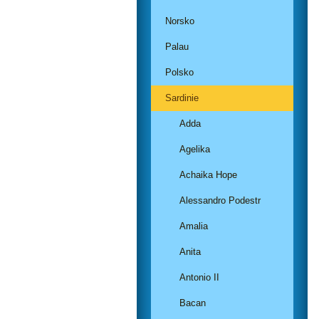
Norsko
Palau
Polsko
Sardinie
Adda
Agelika
Achaika Hope
Alessandro Podestr
Amalia
Anita
Antonio II
Bacan