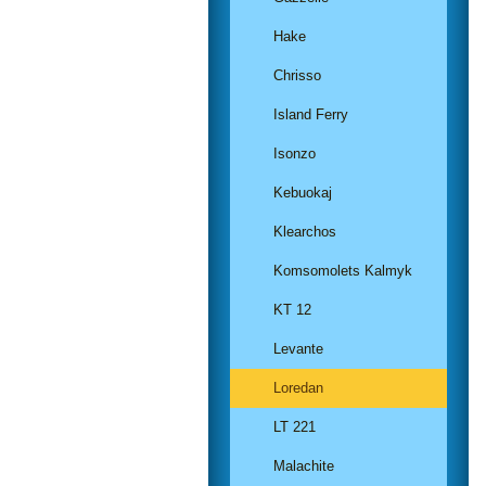
Hake
Chrisso
Island Ferry
Isonzo
Kebuokaj
Klearchos
Komsomolets Kalmyk
KT 12
Levante
Loredan
LT 221
Malachite