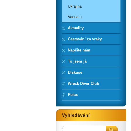
Ukrajina
Vanuatu
Aktuality
Cestování za vraky
Napište nám
To jsem já
Diskuse
Wreck Diver Club
Relax
Vyhledávání