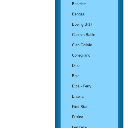
Beatrice
Bengasi
Boeing B-17
Captain Bafile
Clan Ogilvie
Conegliano
Dino
Egle
Elba - Ferry
Entella
First Star
Fusina
Gazzelle