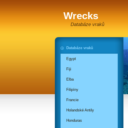
Wrecks
Databáze vraků
Databáze vraků
Egypt
Fiji
Elba
Filipíny
Francie
Holandské Antily
Honduras