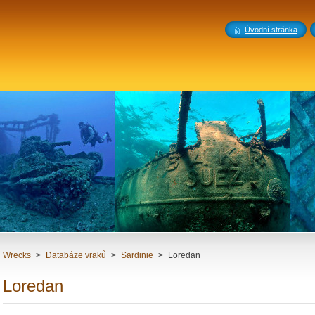
Úvodní stránka
Wrecks
>
Databáze vraků
>
Sardinie
>
Loredan
Loredan