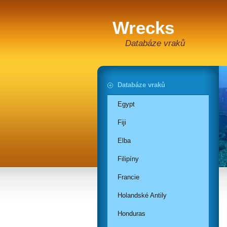
Wrecks
Databáze vraků
Databáze vraků
Egypt
Fiji
Elba
Filipíny
Francie
Holandské Antily
Honduras