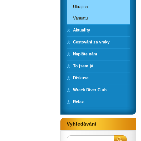
Ukrajina
Vanuatu
Aktuality
Cestování za vraky
Napište nám
To jsem já
Diskuse
Wreck Diver Club
Relax
Vyhledávání