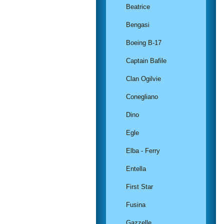
Beatrice
Bengasi
Boeing B-17
Captain Bafile
Clan Ogilvie
Conegliano
Dino
Egle
Elba - Ferry
Entella
First Star
Fusina
Gazzelle