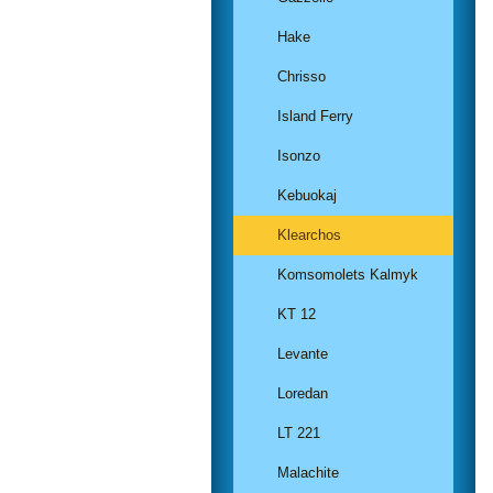
Hake
Chrisso
Island Ferry
Isonzo
Kebuokaj
Klearchos
Komsomolets Kalmyk
KT 12
Levante
Loredan
LT 221
Malachite