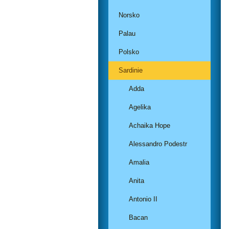
Norsko
Palau
Polsko
Sardinie
Adda
Agelika
Achaika Hope
Alessandro Podestr
Amalia
Anita
Antonio II
Bacan