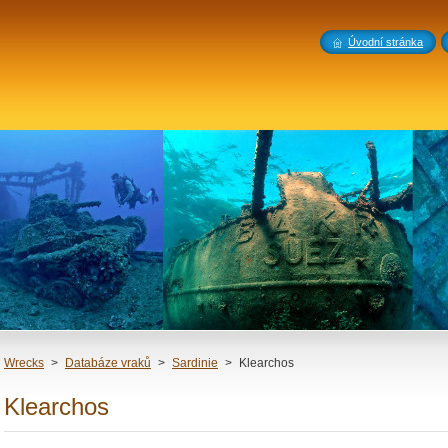
Úvodní stránka
Wrecks
>
Databáze vraků
>
Sardinie
>
Klearchos
Klearchos