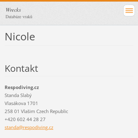
Wrecks
Databáze vraků
Nicole
Kontakt
Respodiving.cz
Standa Slabý
Vlasákova 1701
258 01 Vlašim Czech Republic
+420 602 44 28 27
standa@r
espodivi
ng.cz