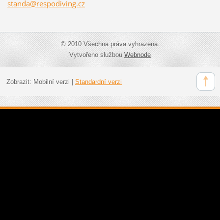
standa@r
espodivi
ng.cz
© 2010 Všechna práva vyhrazena.
Vytvořeno službou
Webnode
Zobrazit:
Mobilní verzi
|
Standardní verzi