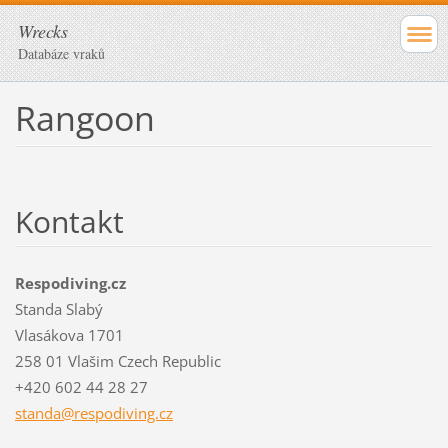
Wrecks
Databáze vraků
Rangoon
Kontakt
Respodiving.cz
Standa Slabý
Vlasákova 1701
258 01 Vlašim Czech Republic
+420 602 44 28 27
standa@r
espodivi
ng.cz