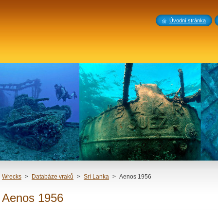
Úvodní stránka
Wrecks
>
Databáze vraků
>
Srí Lanka
>
Aenos 1956
Aenos 1956