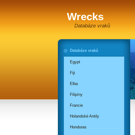
Wrecks
Databáze vraků
Databáze vraků
Egypt
Fiji
Elba
Filipíny
Francie
Holandské Antily
Honduras