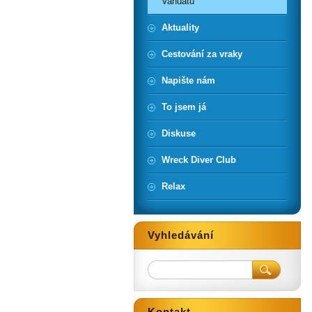
Vanuatu
Aktuality
Cestování za vraky
Napište nám
To jsem já
Diskuse
Wreck Diver Club
Relax
Vyhledávání
Kontakt