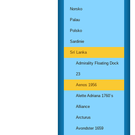
Norsko
Palau
Polsko
Sardinie
Srí Lanka
Admirality Floating Dock
23
Aenos 1956
Alette Adriana 1760´s
Alliance
Arcturus
Avondster 1659