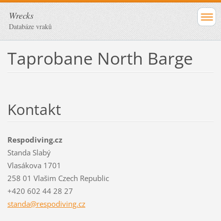
Wrecks
Databáze vraků
Taprobane North Barge
Kontakt
Respodiving.cz
Standa Slabý
Vlasákova 1701
258 01 Vlašim Czech Republic
+420 602 44 28 27
standa@r
espodivi
ng.cz