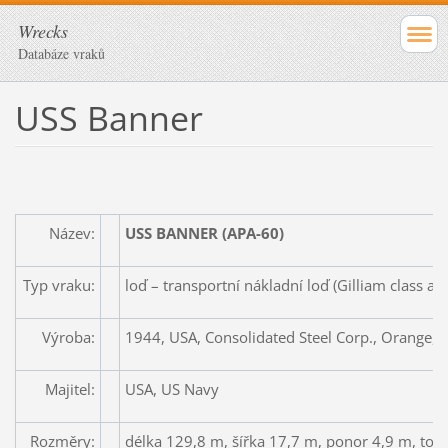
Wrecks
Databáze vraků
USS Banner
Název:
USS BANNER (APA-60)
Typ vraku:
loď – transportní nákladní loď (Gilliam class att
Výroba:
1944, USA, Consolidated Steel Corp., Orange, 
Majitel:
USA, US Navy
Rozměry:
délka 129,8 m, šířka 17,7 m, ponor 4,9 m, to