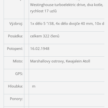
Westinghouse turboelektric drive, dva kotle, 
rychlost 17 uzlů
Výzbroj:
1x dělo 5 "/38, 4x dělo dvojče 40 mm, 10x dě
Posádka:
celkem 322 členů
Potopení:
16.02.1948
Místo:
Marshallovy ostrovy, Kwajalein Atoll
GPS:
Hloubka:
m
Ponory: