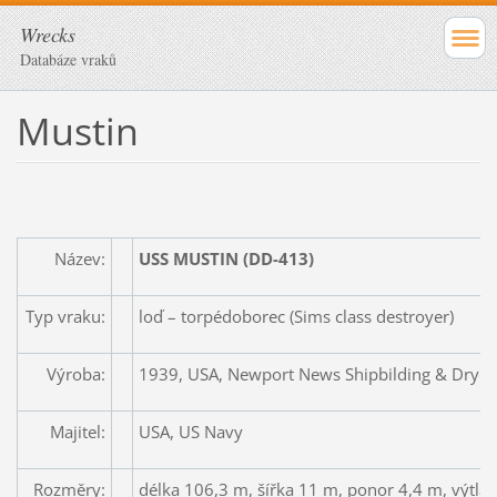
Wrecks
Databáze vraků
Mustin
Název:
USS MUSTIN (DD-413)
Typ vraku:
loď – torpédoborec (Sims class destroyer)
Výroba:
1939, USA, Newport News Shipbilding & Dryd
Majitel:
USA, US Navy
Rozměry:
délka 106,3 m, šířka 11 m, ponor 4,4 m, výtlak