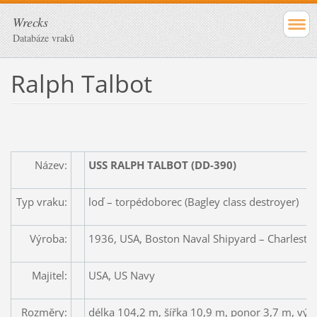
Wrecks
Databáze vraků
Ralph Talbot
Název:
USS RALPH TALBOT (DD-390)
Typ vraku:
loď – torpédoborec (Bagley class destroyer)
Výroba:
1936, USA, Boston Naval Shipyard – Charlest
Majitel:
USA, US Navy
Rozměry:
délka 104,2 m, šířka 10,9 m, ponor 3,7 m, výtl