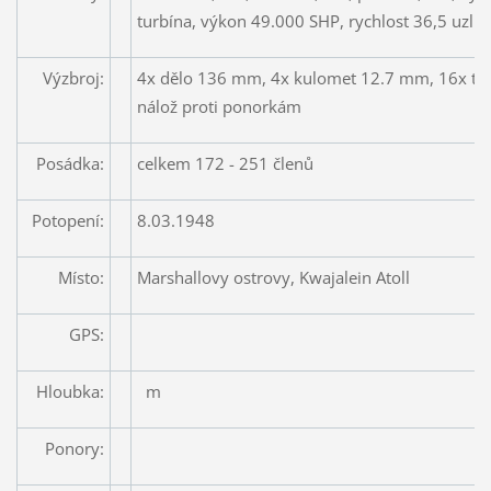
turbína, výkon 49.000 SHP, rychlost 36,5 uzlů
Výzbroj:
4x dělo 136 mm, 4x kulomet 12.7 mm, 16x to
nálož proti ponorkám
Posádka:
celkem 172 - 251 členů
Potopení:
8.03.1948
Místo:
Marshallovy ostrovy, Kwajalein Atoll
GPS:
Hloubka:
m
Ponory: