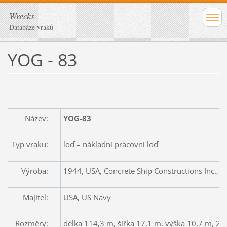
Wrecks
Databáze vraků
YOG - 83
Název:
YOG-83
Typ vraku:
loď – nákladní pracovní loď
Výroba:
1944, USA, Concrete Ship Constructions Inc., Na
Majitel:
USA, US Navy
Rozměry:
délka 114,3 m, šířka 17,1 m, výška 10,7 m, 2x