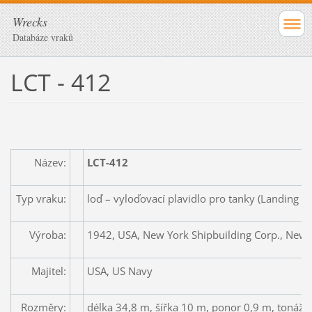
Wrecks
Databáze vraků
LCT - 412
Název:
LCT-412
Typ vraku:
loď – vyloďovací plavidlo pro tanky (Landing Cr
Výroba:
1942, USA, New York Shipbuilding Corp., New 
Majitel:
USA, US Navy
Rozměry:
délka 34,8 m, šířka 10 m, ponor 0,9 m, tonáž 