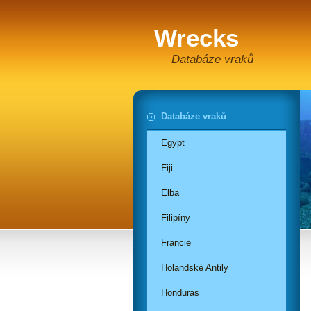
Wrecks
Databáze vraků
Databáze vraků
Egypt
Fiji
Elba
Filipíny
Francie
Holandské Antily
Honduras