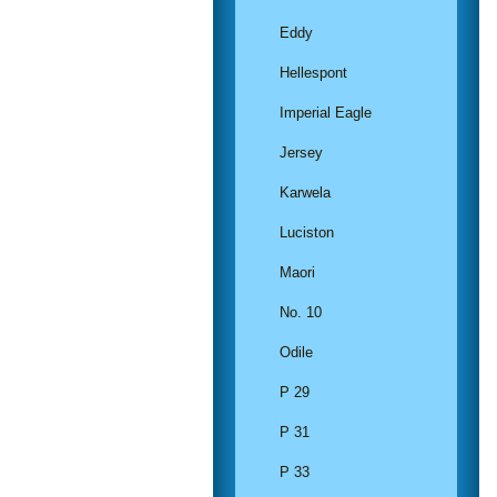
Eddy
Hellespont
Imperial Eagle
Jersey
Karwela
Luciston
Maori
No. 10
Odile
P 29
P 31
P 33