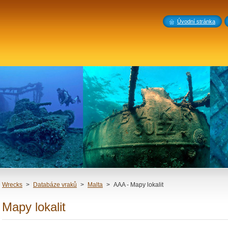
Úvodní stránka
Wrecks
>
Databáze vraků
>
Malta
>
AAA - Mapy lokalit
Mapy lokalit