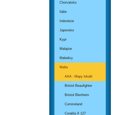
Chorvatsko
Itálie
Indonésie
Japonsko
Kypr
Malajsie
Maledivy
Malta
AAA - Mapy lokalit
Bristol Beaufighter
Bristol Blenheim
Cominoland
Coralita X 127