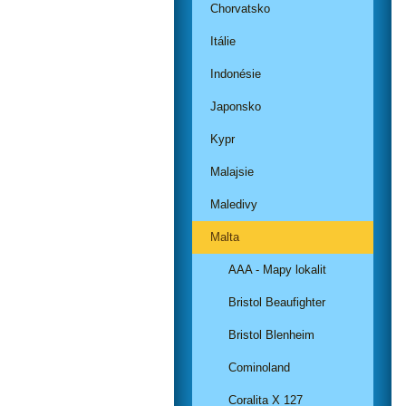
Chorvatsko
Itálie
Indonésie
Japonsko
Kypr
Malajsie
Maledivy
Malta
AAA - Mapy lokalit
Bristol Beaufighter
Bristol Blenheim
Cominoland
Coralita X 127