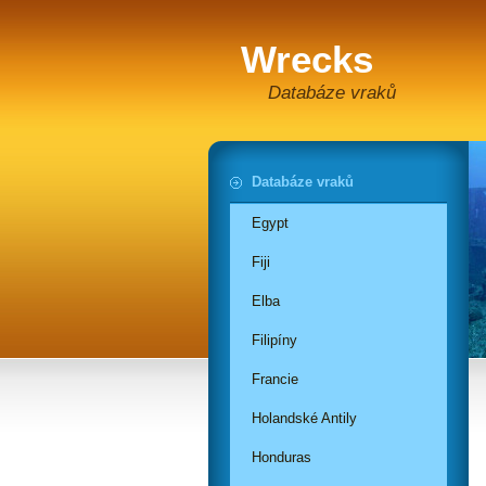
Wrecks
Databáze vraků
Databáze vraků
Egypt
Fiji
Elba
Filipíny
Francie
Holandské Antily
Honduras