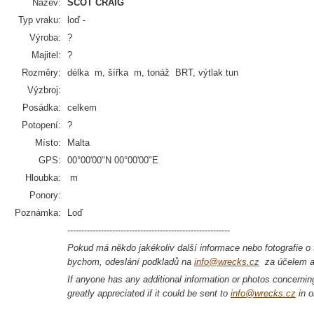
Název:
SCOT CRAIG
Typ vraku:
loď -
Výroba:
?
Majitel:
?
Rozměry:
délka m, šířka m, tonáž BRT, výtlak tun
Výzbroj:
Posádka:
celkem
Potopení:
?
Místo:
Malta
GPS:
00°00'00"N 00°00'00"E
Hloubka:
m
Ponory:
Poznámka:
Loď
----------------------------------------------------------
Pokud má někdo jakékoliv další informace nebo fotografie o t
bychom, odeslání podkladů na
info@wrecks.cz
za účelem ak
If anyone has any additional information or photos concerning 
greatly appreciated if it could be sent to
info@wrecks.cz
in o