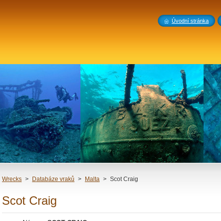
Úvodní stránka
Wrecks
>
Databáze vraků
>
Malta
>
Scot Craig
Scot Craig