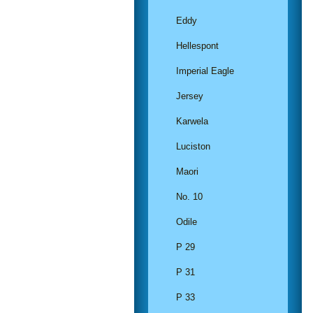
Eddy
Hellespont
Imperial Eagle
Jersey
Karwela
Luciston
Maori
No. 10
Odile
P 29
P 31
P 33