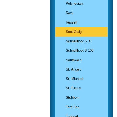
Polynesian
Rozi
Russell
Scot Craig
Schnellboot S 31
Schnellboot S 100
Southwold
St. Angelo
St. Michael
St. Paul´s
Stubborn
Tent Peg
Tugboat