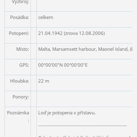
Výzbroj:
Posádka:
celkem
Potopení:
21.04.1942 (znova 12.08.2006)
Místo:
Malta, Marsamxett harbour, Maonel Island, (ko
GPS:
00°00'00"N 00°00'00"E
Hloubka:
22 m
Ponory:
Poznámka
Loď je potopena v přístavu.
:
----------------------------------------------------------