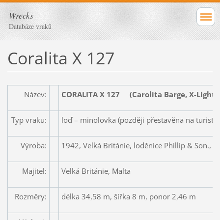
Wrecks
Databáze vraků
Coralita X 127
Název:
CORALITA X 127 (Carolita Barge, X-Lighte
Typ vraku:
loď – minolovka (později přestavěna na turistic
Výroba:
1942, Velká Británie, loděnice Phillip & Son.,
Majitel:
Velká Británie, Malta
Rozměry:
délka 34,58 m, šířka 8 m, ponor 2,46 m