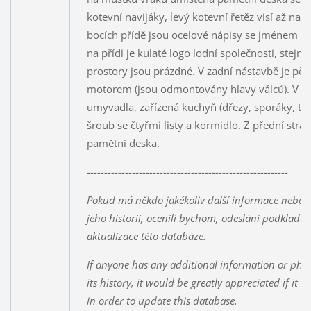
kotevní navijáky, levý kotevní řetěz visí až na 
bocích přídě jsou ocelové nápisy se jménem lodi
na přídi je kulaté logo lodní společnosti, stej
prostory jsou prázdné. V zadní nástavbě je pě
motorem (jsou odmontovány hlavy válců). V ná
umyvadla, zařízená kuchyň (dřezy, sporáky, tro
šroub se čtyřmi listy a kormidlo. Z přední str
pamětní deska.
----------------------------------------------------------
Pokud má někdo jakékoliv další informace nebo f
jeho historii, ocenili bychom, odeslání podkladů
aktualizace této databáze.
If anyone has any additional information or phot
its history, it would be greatly appreciated if it 
in order to update this database.