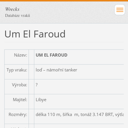
Wrecks
Databáze vraků
Um El Faroud
Název:
UM EL FAROUD
Typ vraku:
loď – námořní tanker
Výroba:
?
Majitel:
Libye
Rozměry:
délka 110 m, šířka m, tonáž 3.147 BRT, výtlak