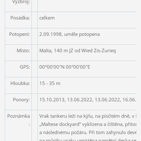
Výzbroj:
Posádka:
celkem
Potopení:
2.09.1998, uměle potopena
Místo:
Malta, 140 m JZ od Wied Zis-Zurieq
GPS:
00°00'00"N 00°00'00"E
Hloubka:
15 - 35 m
Ponory:
15.10.2013, 13.06.2022, 13.06.2022, 16.06.2
Poznámka
Vrak tankeru leží na kýlu, na písčitém dně, v 
:
„Maltese dockyard“ vyklízena a čištěna, přito
a následnému požáru. Při tom zahynulo devět d
na můstku vraku umístěna pamětní deska se jm