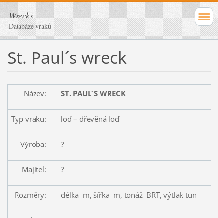
Wrecks
Databáze vraků
St. Paul´s wreck
Název:
ST. PAUL´S WRECK
Typ vraku:
loď – dřevěná loď
Výroba:
?
Majitel:
?
Rozměry:
délka m, šířka m, tonáž BRT, výtlak tun