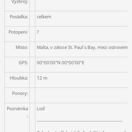
Výzbroj:
Posádka:
celkem
Potopení:
?
Místo:
Malta, v zátoce St. Paul´s Bay, mezi ostrovem a
GPS:
00°00'00"N 00°00'00"E
Hloubka:
12 m
Ponory:
Poznámka
Loď
:
----------------------------------------------------------