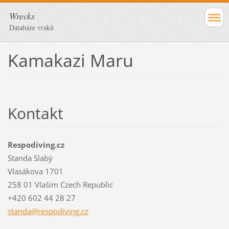
Wrecks
Databáze vraků
Kamakazi Maru
Kontakt
Respodiving.cz
Standa Slabý
Vlasákova 1701
258 01 Vlašim Czech Republic
+420 602 44 28 27
standa@r
espodivi
ng.cz