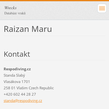
Wrecks
Databáze vraků
Raizan Maru
Kontakt
Respodiving.cz
Standa Slabý
Vlasákova 1701
258 01 Vlašim Czech Republic
+420 602 44 28 27
standa@r
espodivi
ng.cz