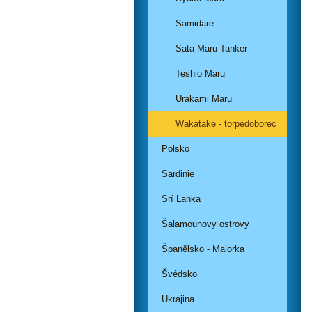
Samidare
Sata Maru Tanker
Teshio Maru
Urakami Maru
Wakatake - torpédoborec
Polsko
Sardinie
Srí Lanka
Šalamounovy ostrovy
Španělsko - Malorka
Švédsko
Ukrajina