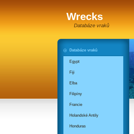
Wrecks
Databáze vraků
Databáze vraků
Egypt
Fiji
Elba
Filipíny
Francie
Holandské Antily
Honduras