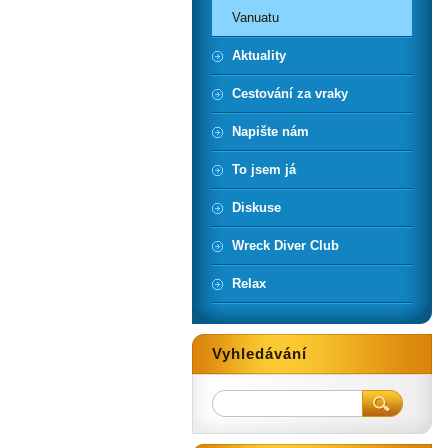
Vanuatu
Aktuality
Cestování za vraky
Napište nám
To jsem já
Diskuse
Wreck Diver Club
Relax
Vyhledávání