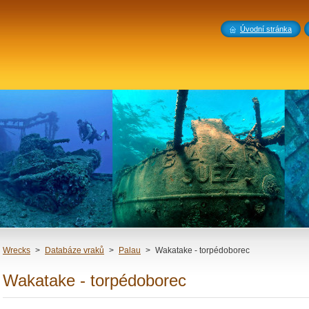
Úvodní stránka
Wrecks
>
Databáze vraků
>
Palau
>
Wakatake - torpédoborec
Wakatake - torpédoborec