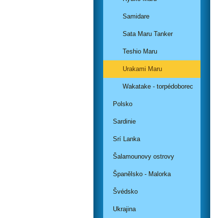
Samidare
Sata Maru Tanker
Teshio Maru
Urakami Maru
Wakatake - torpédoborec
Polsko
Sardinie
Srí Lanka
Šalamounovy ostrovy
Španělsko - Malorka
Švédsko
Ukrajina