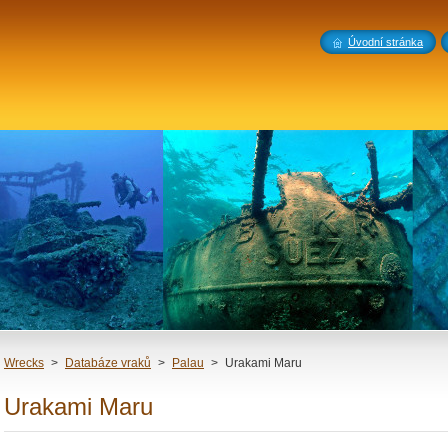
Úvodní stránka
Wrecks
>
Databáze vraků
>
Palau
>
Urakami Maru
Urakami Maru