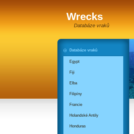
Wrecks
Databáze vraků
Databáze vraků
Egypt
Fiji
Elba
Filipíny
Francie
Holandské Antily
Honduras