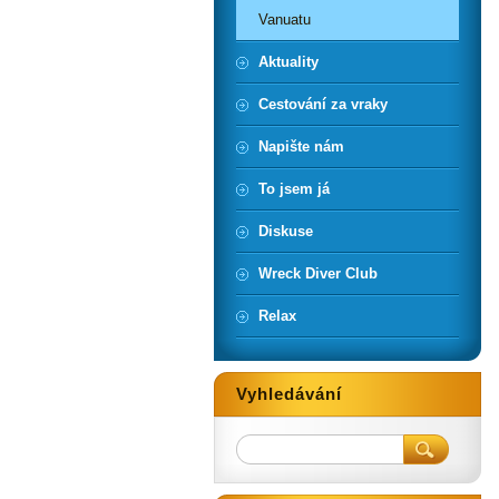
Vanuatu
Aktuality
Cestování za vraky
Napište nám
To jsem já
Diskuse
Wreck Diver Club
Relax
Vyhledávání