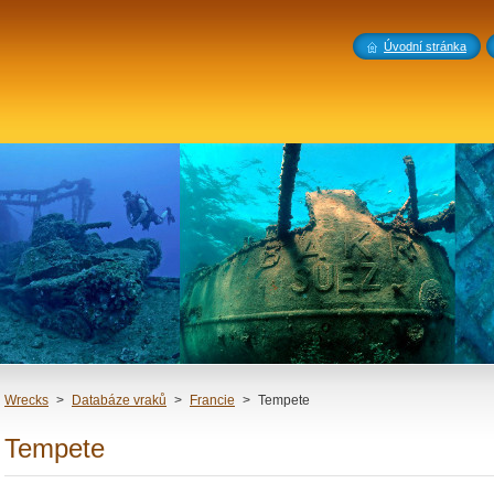
Úvodní stránka
Wrecks
>
Databáze vraků
>
Francie
>
Tempete
Tempete