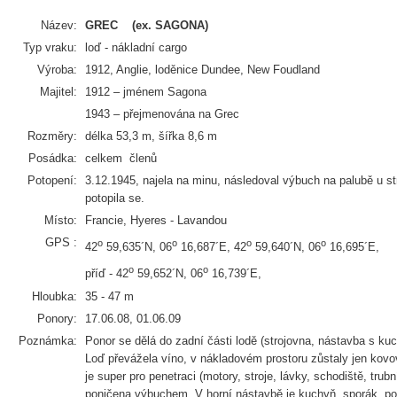
Název:
GREC
(ex. SAGONA)
Typ vraku:
loď - nákladní cargo
Výroba:
1912, Anglie, loděnice Dundee, New Foudland
Majitel:
1912 – jménem Sagona
1943 – přejmenována na Grec
Rozměry:
délka 53,3 m, šířka 8,6 m
Posádka:
celkem členů
Potopení:
3.12.1945, najela na minu, následoval výbuch na palubě u st
potopila se.
Místo:
Francie, Hyeres - Lavandou
GPS :
o
o
o
o
42
59,635´N, 06
16,687´E, 42
59,640´N, 06
16,695´E,
o
o
příď - 42
59,652´N, 06
16,739´E,
Hloubka:
35 - 47 m
Ponory:
17.06.08, 01.06.09
Poznámka:
Ponor se dělá do zadní části lodě (strojovna, nástavba s kuc
Loď převážela víno, v nákladovém prostoru zůstaly jen kov
je super pro penetraci (motory, stroje, lávky, schodiště, trub
poničena výbuchem. V horní nástavbě je kuchyň, sporák, pol