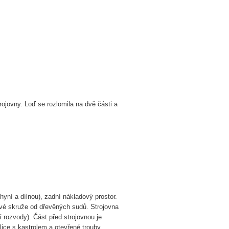
rojovny. Loď se rozlomila na dvě části a
hyní a dílnou), zadní nákladový prostor.
ové skruže od dřevěných sudů. Strojovna
ní rozvody). Část před strojovnou je
ice s kastrolem a otevřené trouby.