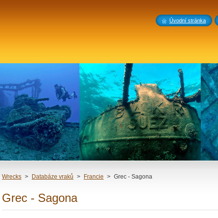
Úvodní stránka
Wrecks
>
Databáze vraků
>
Francie
>
Grec - Sagona
Grec - Sagona