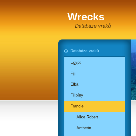
Wrecks
Databáze vraků
Databáze vraků
Egypt
Fiji
Elba
Filipíny
Francie
Alice Robert
Antheón