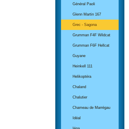
Général Paoli
Glenn Martin 167
Grec - Sagona
Grumman F4F Wildcat
Grumman F6F Hellcat
Guyane
Heinkell 111
Helikoptéra
Chaland
Chalutier
Chameau de Marrégau
Idéal
Iéna