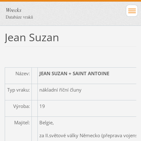
Wrecks
Databáze vraků
Jean Suzan
Název:
JEAN SUZAN + SAINT ANTOINE
Typ vraku:
nákladní říční čluny
Výroba:
19
Majitel:
Belgie,
za II.světové války Německo (přeprava vojensk