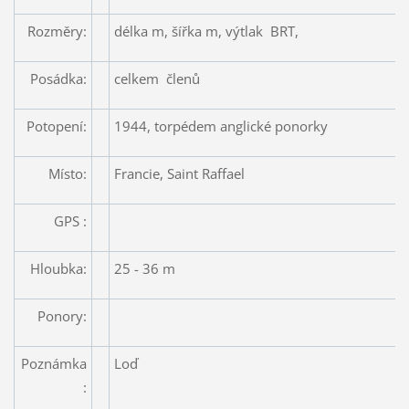
Rozměry:
délka m, šířka m, výtlak BRT,
Posádka:
celkem členů
Potopení:
1944, torpédem anglické ponorky
Místo:
Francie, Saint Raffael
GPS :
Hloubka:
25 - 36 m
Ponory:
Poznámka
Loď
: