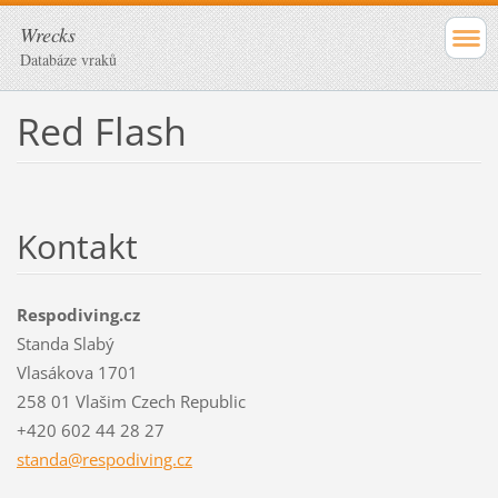
Wrecks
Databáze vraků
Red Flash
Kontakt
Respodiving.cz
Standa Slabý
Vlasákova 1701
258 01 Vlašim Czech Republic
+420 602 44 28 27
standa@r
espodivi
ng.cz