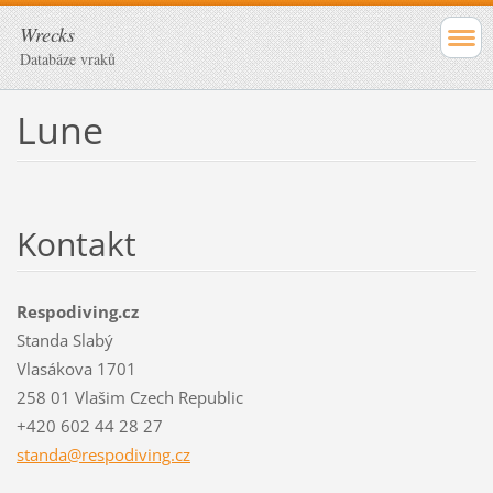
Wrecks
Databáze vraků
Lune
Kontakt
Respodiving.cz
Standa Slabý
Vlasákova 1701
258 01 Vlašim Czech Republic
+420 602 44 28 27
standa@r
espodivi
ng.cz