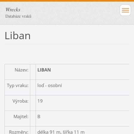
Wrecks
Databáze vraků
Liban
Název:
LIBAN
Typ vraku:
loď - osobní
Výroba:
19
Majitel:
B
Rozměry:
délka 91 m, šířka 11 m